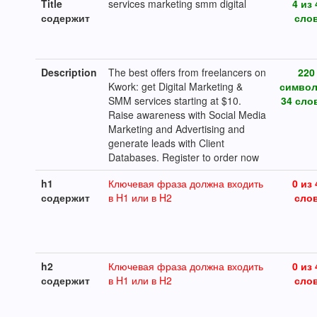
Title
services marketing smm digital
4 из 
содержит
сло
Description
The best offers from freelancers on
220
Kwork: get Digital Marketing &
символ
SMM services starting at $10.
34 слов
Raise awareness with Social Media
Marketing and Advertising and
generate leads with Client
Databases. Register to order now
h1
Ключевая фраза должна входить
0 из 
содержит
в H1 или в H2
сло
h2
Ключевая фраза должна входить
0 из 
содержит
в H1 или в H2
сло