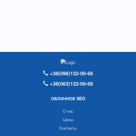
+38(098)132-00-68
+38(063)132-00-68
ОБЛАЧНОЕ SEO
О нас
Цены
Контакты