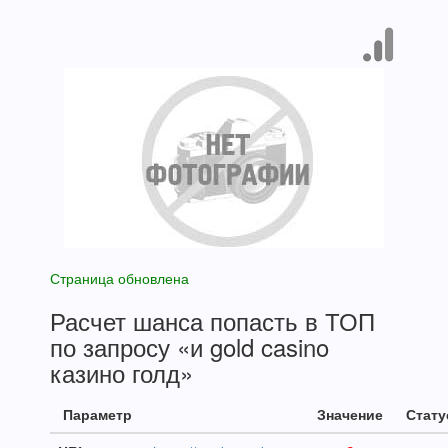
Страница обновлена
Расчет шанса попасть в ТОП
по запросу «и gold casino
казино голд»
Параметр
Значение
Стату