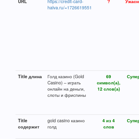
URL
https://credit-card-
?
Ужасн
halva.ru/=1726619551
Title длина
Голд казино (Gold
69
Супе
Casino) – играть
символ(а),
онлайн на деньги,
12 слов(а)
слоты и фриспины
Title
gold casino казино
4 из 4
Супе
содержит
голд
слов