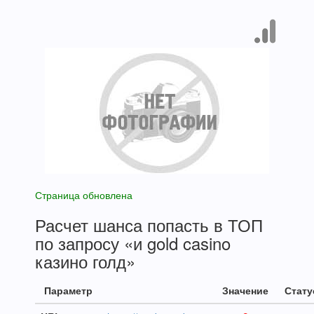
Страница обновлена
Расчет шанса попасть в ТОП
по запросу «и gold casino
казино голд»
Параметр
Значение
Стату