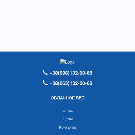
+38(098)132-00-68
+38(063)132-00-68
ОБЛАЧНОЕ SEO
О нас
Цены
Контакты