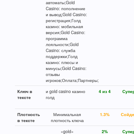
автоматы;Gold
Casino: пополнение
и вывод;Gold Casino:
регистрация;Голд
казино: мобильная
версия;Gold Casino:
программа
лояльности;Gold
Casino: служба
поддержки;Голд
казино: плюсы и
минусы;Gold Casino:
отзывы
игроков;Оплата;Партнеры;
Ключ в
и gold casino казино
4 из 4
Супе
тексте
голд
Плотность
Минимальная
1.3%
Сойде
в тексте
плотность ключа
«gold»
2%
Супе