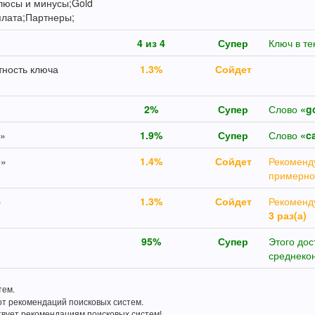
плюсы и минусы;Gold
плата;Партнеры;
4 из 4
Супер
Ключ в те
ность ключа
1.3%
Сойдет
»
2%
Супер
Слово
«g
o»
1.9%
Супер
Слово
«c
о»
1.4%
Сойдет
Рекоменд
примерн
»
1.3%
Сойдет
Рекоменд
3 раз(а)
95
%
Супер
Этого дос
среднеко
тем.
от рекомендаций поисковых систем.
твует рекомендациям поисковых систем!