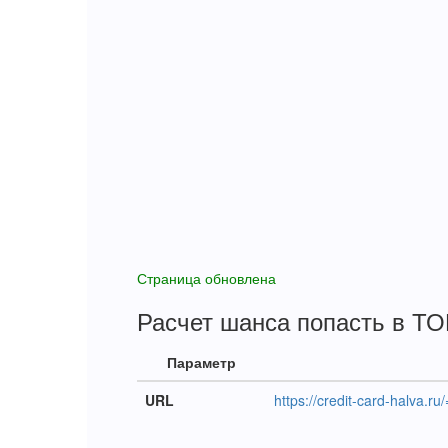
Страница обновлена
Расчет шанса попасть в ТОП
Параметр
URL
https://credit-card-halva.