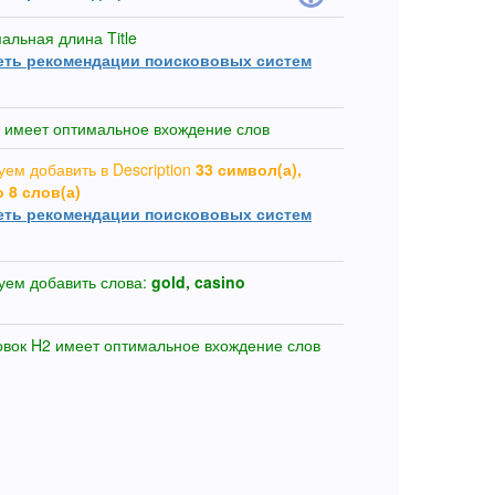
альная длина Title
еть рекомендации поискововых систем
к имеет оптимальное вхождение слов
ем добавить в Description
33 символ(а),
 8 слов(а)
еть рекомендации поискововых систем
уем добавить слова:
gold, casino
овок H2 имеет оптимальное вхождение слов