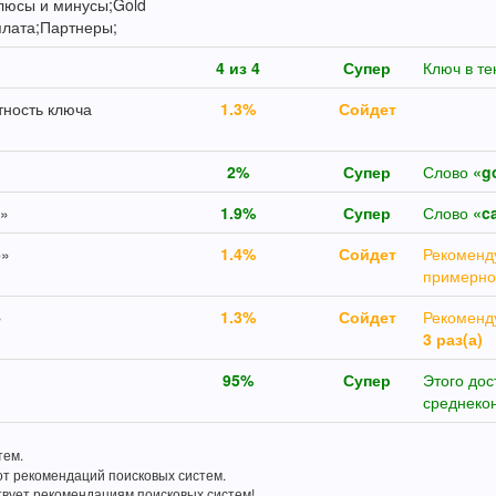
плюсы и минусы;Gold
плата;Партнеры;
4 из 4
Супер
Ключ в те
ность ключа
1.3%
Сойдет
»
2%
Супер
Слово
«g
o»
1.9%
Супер
Слово
«c
о»
1.4%
Сойдет
Рекоменд
примерн
»
1.3%
Сойдет
Рекоменд
3 раз(а)
95
%
Супер
Этого дос
среднеко
тем.
от рекомендаций поисковых систем.
твует рекомендациям поисковых систем!