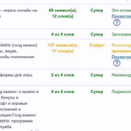
 – играть онлайн на
69 символ(а),
Супер
Это оптим
ы
12 слов(а)
Посмотр
4 из 4 слов
Супер
Заголово
sino (голд казино)
127 символ(а),
Сойдет
Рекоменду
ы, акции,
17 слов(а)
примерно
особы пополнения
Посмотр
тформы для игры
2 из 4 слов
Супер
Рекоменд
 казино: о казино и
4 из 4 слов
Супер
Подзагол
: бонусы и
офт и игровые
полнение и
рация;Голд казино:
asino: программа
служба