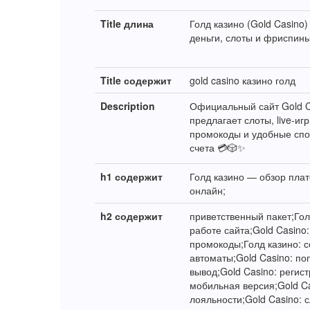
Title длина
Голд казино (Gold Casino)
деньги, слоты и фриспин
Title содержит
gold casino казино голд
Description
Официальный сайт Gold Ca
предлагает слоты, live-игр
промокоды и удобные сп
счета 💳🎲✨
h1 содержит
Голд казино — обзор пла
онлайн;
h2 содержит
приветственный пакет;Голд
работе сайта;Gold Casino
промокоды;Голд казино: с
автоматы;Gold Casino: по
вывод;Gold Casino: регист
мобильная версия;Gold C
лояльности;Gold Casino: 