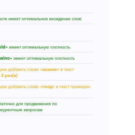
ксте имеет оптимальное вхождение слов
:
old»
имеет оптимальную плотность
asino»
имеет оптимальную плотность
уем добавить слово
«казино»
в текст
о
2 раз(а)
уем добавить слово
«голд»
в текст примерно
таточно для продвижения по
нкурентным запросам