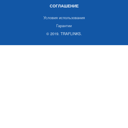
СОГЛАШЕНИЕ
Условия использования
Гарантии
© 2019. TRAFLINKS.