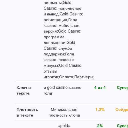
автоматы;Gold
Casino: пополнение
и вывод;Gold Casino:
регистрация;Голд
казино: мобильная
версия;Gold Casino:
программа
лояльности;Gold
Casino: служба
поддержки;Голд
казино: плюсы и
минусы;Gold Casino:
отзывы
игроков;Оплата;Партнеры;
Ключ в
и gold casino казино
4 из 4
Супе
тексте
голд
Плотность
Минимальная
1.3%
Сойде
в тексте
плотность ключа
«gold»
2%
Супе