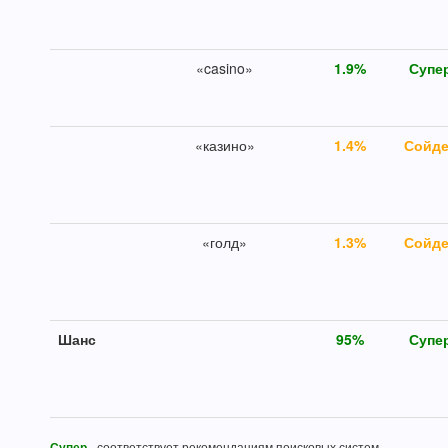
«casino»
1.9%
Супе
«казино»
1.4%
Сойде
«голд»
1.3%
Сойде
Шанс
95
%
Супе
Супер
- соответствует рекомендациям поисковых систем.