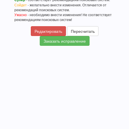
Сойдет
- желательно внести изменения. Отличается от
рекомендаций поисковых систем.
Ужасно
- необходимо внести изменения! Не соответствует
рекомендациям поисковых систем!
Редактировать
Пересчитать
Заказать исправление