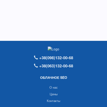
+38(098)132-00-68
+38(063)132-00-68
ОБЛАЧНОЕ SEO
О нас
Цены
Контакты