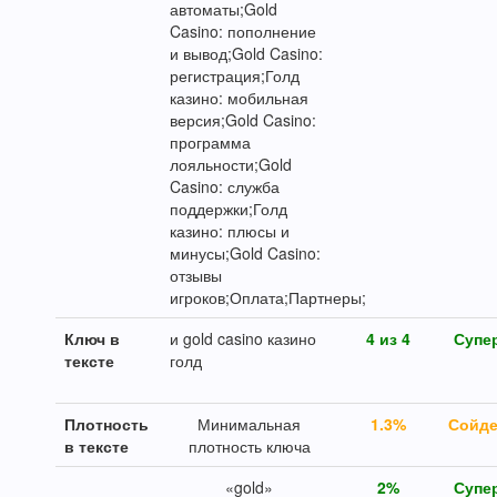
автоматы;Gold
Casino: пополнение
и вывод;Gold Casino:
регистрация;Голд
казино: мобильная
версия;Gold Casino:
программа
лояльности;Gold
Casino: служба
поддержки;Голд
казино: плюсы и
минусы;Gold Casino:
отзывы
игроков;Оплата;Партнеры;
Ключ в
и gold casino казино
4 из 4
Супе
тексте
голд
Плотность
Минимальная
1.3%
Сойде
в тексте
плотность ключа
«gold»
2%
Супе