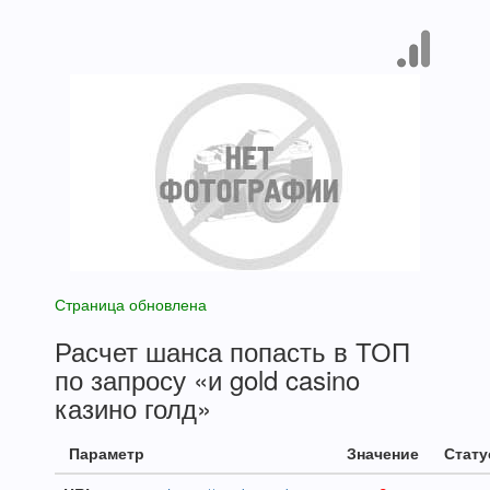
Страница обновлена
Расчет шанса попасть в ТОП
по запросу «и gold casino
казино голд»
Параметр
Значение
Стату