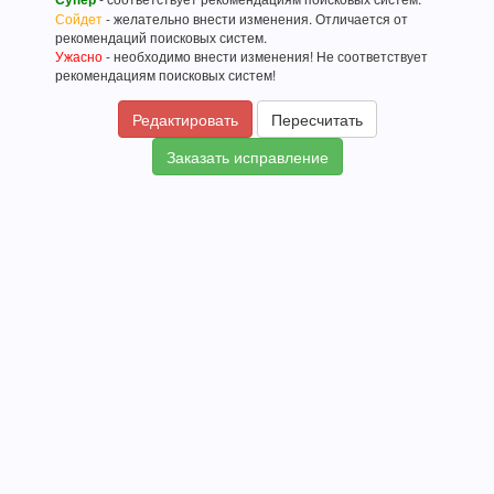
Сойдет
- желательно внести изменения. Отличается от
рекомендаций поисковых систем.
Ужасно
- необходимо внести изменения! Не соответствует
рекомендациям поисковых систем!
Редактировать
Пересчитать
Заказать исправление