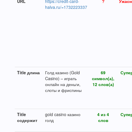
URL
https://credit-card-
?
Ужасн
halva.ru/=1732223337
Title длина
Голд казино (Gold
69
Супе
Casino) – играть
символ(а),
онлайн на деньги,
12 слов(а)
слоты и фриспины
Title
gold casino казино
4 из 4
Супе
содержит
голд
слов