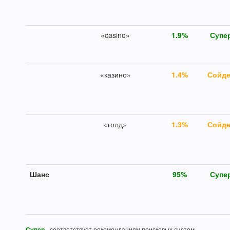
«casino»
1.9%
Супе
«казино»
1.4%
Сойде
«голд»
1.3%
Сойде
Шанс
95
%
Супе
Супер
- соответствует рекомендациям поисковых систем.