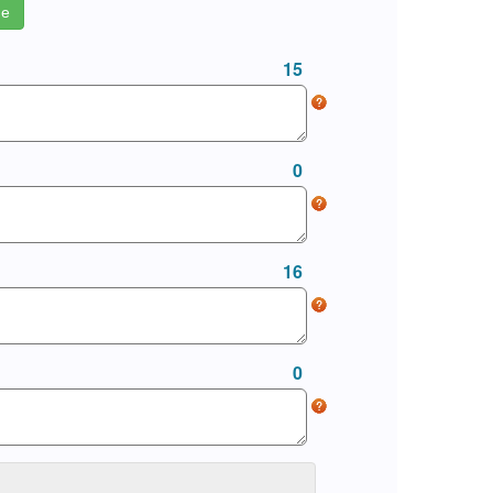
ие
15
0
16
0