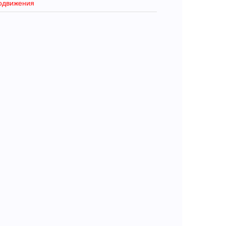
одвижения