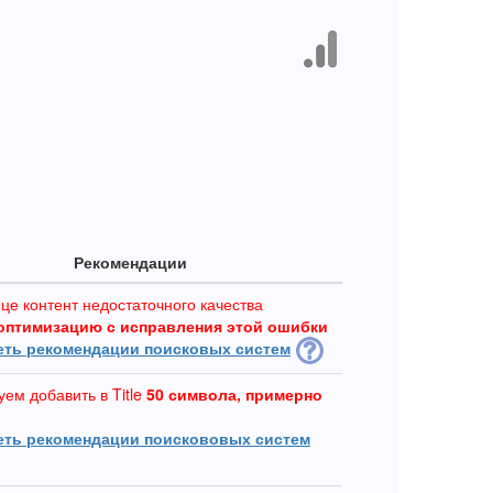
Рекомендации
це контент недостаточного качества
оптимизацию с исправления этой ошибки
ть рекомендации поисковых систем
ем добавить в Title
50 символа, примерно
еть рекомендации поискововых систем