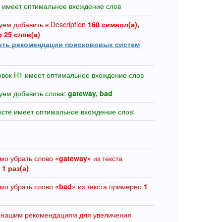
к имеет оптимальное вхождение слов
ем добавить в Description
160 символ(а),
 25 слов(а)
еть рекомендации поискововых систем
овок H1 имеет оптимальное вхождение слов
уем добавить слова:
gateway, bad
ксте имеет оптимальное вхождение слов
:
мо убрать слово
«gateway»
из текста
о
1 раз(а)
мо убрать слово
«bad»
из текста примерно
1
 нашим рекомендациям для увеличения