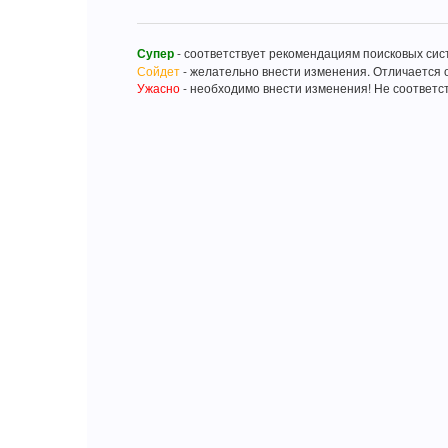
Супер
- соответствует рекомендациям поисковых сис
Сойдет
- желательно внести изменения. Отличается 
Ужасно
- необходимо внести изменения! Не соответс