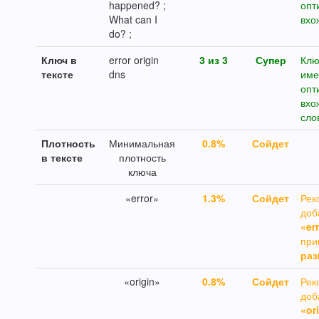
happened? ;
опт
What can I
вхо
do? ;
Ключ в
error origin
3 из 3
Супер
Клю
тексте
dns
име
опт
вхо
сло
Плотность
Минимальная
0.8%
Сойдет
в тексте
плотность
ключа
«error»
1.3%
Сойдет
Рек
доб
«er
пр
раз
«origin»
0.8%
Сойдет
Рек
доб
«or