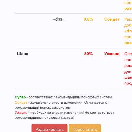
пр
раз
«dns»
0.8%
Сойдет
Рек
доб
«dn
пр
раз
Шанс
80
%
Ужасно
Сле
на
рек
для
шан
про
Супер
- соответствует рекомендациям поисковых систем.
Сойдет
- желательно внести изменения. Отличается от
рекомендаций поисковых систем.
Ужасно
- необходимо внести изменения! Не соответствует
рекомендациям поисковых систем!
Редактировать
Пересчитать