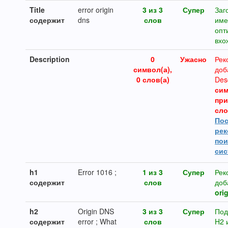
Title
error origin
3 из 3
Супер
Заг
содержит
dns
слов
име
опт
вхо
Description
0
Ужасно
Рек
символ(а),
доб
0 слов(а)
Des
сим
при
сло
Пос
рек
по
сис
h1
Error 1016 ;
1 из 3
Супер
Рек
содержит
слов
доб
ori
h2
Origin DNS
3 из 3
Супер
Под
содержит
error ; What
слов
H2 