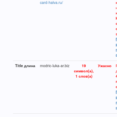
card-halva.ru/
Title длина
modric-luka-ar.biz
19
Ужасно
символ(а),
1 слов(а)