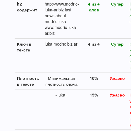
h2
http://www.modric-
4 из 4
Супер
содержит
luka-ar.biz last
слов
news about
modric luka
www.modric-luka-
ar.biz
Ключ в
luka modric biz ar
4 из 4
Супер
тексте
Плотность
Минимальная
10%
Ужасно
в тексте
плотность ключа
«luka»
15%
Ужасно