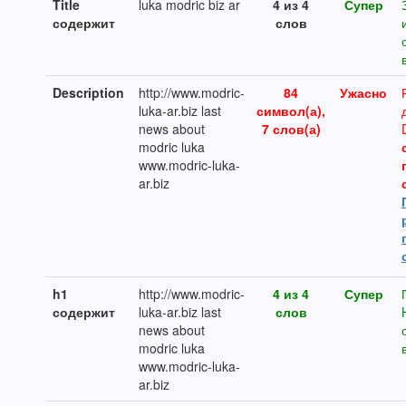
Title
luka modric biz ar
4 из 4
Супер
содержит
слов
Description
http://www.modric-
84
Ужасно
luka-ar.biz last
символ(а),
news about
7 слов(а)
modric luka
www.modric-luka-
ar.biz
h1
http://www.modric-
4 из 4
Супер
содержит
luka-ar.biz last
слов
news about
modric luka
www.modric-luka-
ar.biz