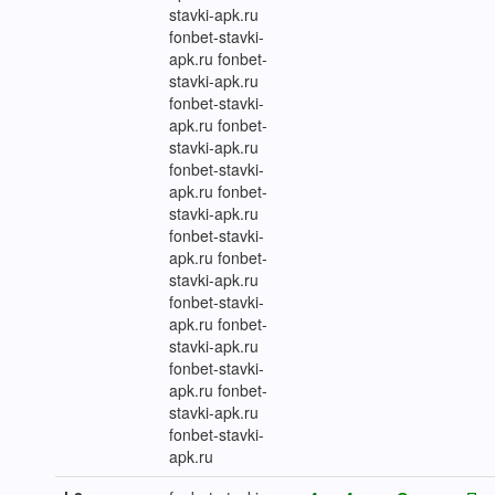
stavki-apk.ru
fonbet-stavki-
apk.ru fonbet-
stavki-apk.ru
fonbet-stavki-
apk.ru fonbet-
stavki-apk.ru
fonbet-stavki-
apk.ru fonbet-
stavki-apk.ru
fonbet-stavki-
apk.ru fonbet-
stavki-apk.ru
fonbet-stavki-
apk.ru fonbet-
stavki-apk.ru
fonbet-stavki-
apk.ru fonbet-
stavki-apk.ru
fonbet-stavki-
apk.ru