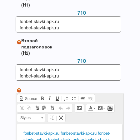
(H1)
710
Второй
подзаголовок
(H2)
710
Source
Styles