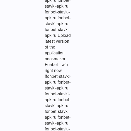
apk.ru fonbet-
stavki-apk.ru
fonbet-stavki-
apk.ru fonbet-
stavki-apk.ru
fonbet-stavki-
apk.ru Upload
latest version
of the
application
bookmaker
Fonbet - win
right now
!fonbet-stavki-
apk.ru fonbet-
stavki-apk.ru
fonbet-stavki-
apk.ru fonbet-
stavki-apk.ru
fonbet-stavki-
apk.ru fonbet-
stavki-apk.ru
fonbet-stavki-