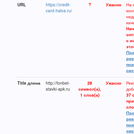
URL
https://credit-
?
Ужасно
На 
card-halva.ru/
кон
нед
кач
Нач
оп
с и
это
Пос
рек
по
сис
Title длина
http://fonbet-
28
Ужасно
Рек
stavki-apk.ru
символ(а),
доба
1 слов(а)
37 
при
сло
Пос
рек
по
сис