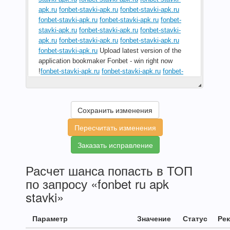
Сохранить изменения
Пересчитать изменения
Заказать исправление
Расчет шанса попасть в ТОП
по запросу «fonbet ru apk
stavki»
Параметр
Значение
Статус
Ре