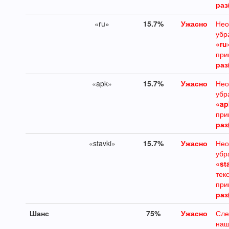
раз
«ru»
15.7%
Ужасно
Нео
убр
«ru
пр
раз
«apk»
15.7%
Ужасно
Нео
убр
«ap
пр
раз
«stavki»
15.7%
Ужасно
Нео
убр
«st
тек
пр
раз
Шанс
75
%
Ужасно
Сле
на