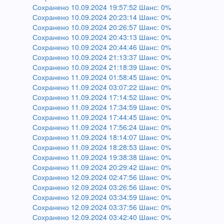
Сохранено 10.09.2024 19:57:52 Шанс: 0%
Сохранено 10.09.2024 20:23:14 Шанс: 0%
Сохранено 10.09.2024 20:26:57 Шанс: 0%
Сохранено 10.09.2024 20:43:13 Шанс: 0%
Сохранено 10.09.2024 20:44:46 Шанс: 0%
Сохранено 10.09.2024 21:13:37 Шанс: 0%
Сохранено 10.09.2024 21:18:39 Шанс: 0%
Сохранено 11.09.2024 01:58:45 Шанс: 0%
Сохранено 11.09.2024 03:07:22 Шанс: 0%
Сохранено 11.09.2024 17:14:52 Шанс: 0%
Сохранено 11.09.2024 17:34:59 Шанс: 0%
Сохранено 11.09.2024 17:44:45 Шанс: 0%
Сохранено 11.09.2024 17:56:24 Шанс: 0%
Сохранено 11.09.2024 18:14:07 Шанс: 0%
Сохранено 11.09.2024 18:28:53 Шанс: 0%
Сохранено 11.09.2024 19:38:38 Шанс: 0%
Сохранено 11.09.2024 20:29:42 Шанс: 0%
Сохранено 12.09.2024 02:47:56 Шанс: 0%
Сохранено 12.09.2024 03:26:56 Шанс: 0%
Сохранено 12.09.2024 03:34:59 Шанс: 0%
Сохранено 12.09.2024 03:37:56 Шанс: 0%
Сохранено 12.09.2024 03:42:40 Шанс: 0%