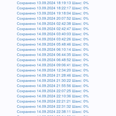
Сохранено 13.09.2024 18:19:13 Шанс: 0%
Сохранено 13.09.2024 18:22:17 Шанс: 0%
Сохранено 13.09.2024 19:18:04 Шанс: 0%
Сохранено 13.09.2024 20:07:52 Шанс: 0%
Сохранено 14.09.2024 02:42:38 Шанс: 0%
Сохранено 14.09.2024 02:42:47 Шанс: 0%
Сохранено 14.09.2024 03:40:03 Шанс: 0%
Сохранено 14.09.2024 03:42:26 Шанс: 0%
Сохранено 14.09.2024 05:48:46 Шанс: 0%
Сохранено 14.09.2024 06:10:14 Шанс: 0%
Сохранено 14.09.2024 06:44:35 Шанс: 0%
Сохранено 14.09.2024 06:48:52 Шанс: 0%
Сохранено 14.09.2024 09:06:41 Шанс: 0%
Сохранено 14.09.2024 12:34:20 Шанс: 0%
Сохранено 14.09.2024 21:28:46 Шанс: 0%
Сохранено 14.09.2024 21:30:22 Шанс: 0%
Сохранено 14.09.2024 21:55:56 Шанс: 0%
Сохранено 14.09.2024 22:07:25 Шанс: 0%
Сохранено 14.09.2024 22:10:36 Шанс: 0%
Сохранено 14.09.2024 22:21:21 Шанс: 0%
Сохранено 14.09.2024 22:31:32 Шанс: 0%
Сохранено 14.09.2024 22:38:11 Шанс: 0%