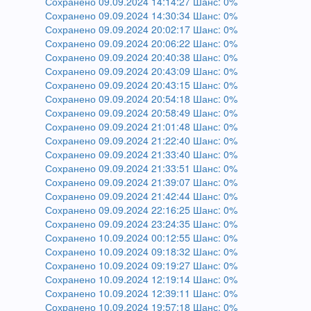
Сохранено 09.09.2024 14:14:27 Шанс: 0%
Сохранено 09.09.2024 14:30:34 Шанс: 0%
Сохранено 09.09.2024 20:02:17 Шанс: 0%
Сохранено 09.09.2024 20:06:22 Шанс: 0%
Сохранено 09.09.2024 20:40:38 Шанс: 0%
Сохранено 09.09.2024 20:43:09 Шанс: 0%
Сохранено 09.09.2024 20:43:15 Шанс: 0%
Сохранено 09.09.2024 20:54:18 Шанс: 0%
Сохранено 09.09.2024 20:58:49 Шанс: 0%
Сохранено 09.09.2024 21:01:48 Шанс: 0%
Сохранено 09.09.2024 21:22:40 Шанс: 0%
Сохранено 09.09.2024 21:33:40 Шанс: 0%
Сохранено 09.09.2024 21:33:51 Шанс: 0%
Сохранено 09.09.2024 21:39:07 Шанс: 0%
Сохранено 09.09.2024 21:42:44 Шанс: 0%
Сохранено 09.09.2024 22:16:25 Шанс: 0%
Сохранено 09.09.2024 23:24:35 Шанс: 0%
Сохранено 10.09.2024 00:12:55 Шанс: 0%
Сохранено 10.09.2024 09:18:32 Шанс: 0%
Сохранено 10.09.2024 09:19:27 Шанс: 0%
Сохранено 10.09.2024 12:19:14 Шанс: 0%
Сохранено 10.09.2024 12:39:11 Шанс: 0%
Сохранено 10.09.2024 19:57:18 Шанс: 0%